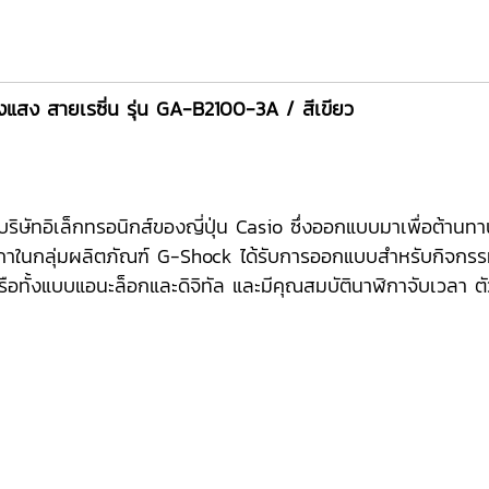
งแสง สายเรซิ่น รุ่น GA-B2100-3A / สีเขียว
บริษัทอิเล็กทรอนิกส์ของญี่ปุ่น Casio ซึ่งออกแบบมาเพื่อต้
กาในกลุ่มผลิตภัณฑ์ G-Shock ได้รับการออกแบบสำหรับกิจกร
ือทั้งแบบแอนะล็อกและดิจิทัล และมีคุณสมบัตินาฬิกาจับเวลา ต