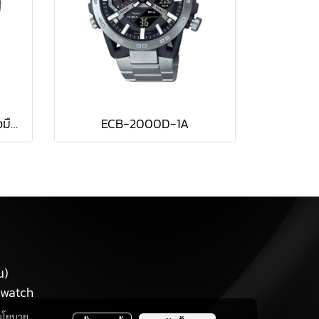
Casio G-Shock นาฬิกาข้อมือผู้ชาย สายเรซิ่น รุ่น GW-9500-1A4 / สีส้ม
ECB-2000D-1A
น)
ewatch
นโยบาย