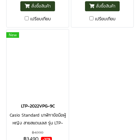
สั่งซื้อสินค้า
สั่งซื้อสินค้า
เปรียบเทียบ
เปรียบเทียบ
New
LTP-2022VPG-9C
Casio Standard นาฬิกาข้อมือผู้
หญิง สายสแตนเลส รุ่น LTP-
2022VPG-9C สีโรสโกลด์
฿4,990
฿3,490
-30%