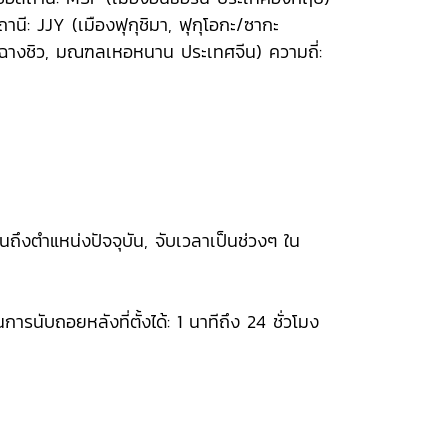
นี: JJY (เมืองฟุกุชิมา, ฟุกุโอกะ/ซากะ
เมืองฉางชิว, มณฑลเหอหนาน ประเทศจีน) ความถี่:
้นถึงตำแหน่งปัจจุบัน, จับเวลาเป็นช่วงๆ ใน
การนับถอยหลังที่ตั้งได้: 1 นาทีถึง 24 ชั่วโมง