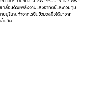
ลาและค่าอื่นๆ บนชั้นล่าง GW-9500-3 และ GW-
บเคลื่อนด้วยพลังงานแสงอาทิตย์และควบคุม
ละสายยูรีเทนทำจากเรซินชีวมวลซึ่งได้มาจาก
เข็มทิศ