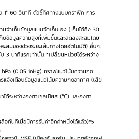
ง 1° 60 วินาที ตัวชี้ทิศทางแบบกราฟิก การ
มจำเก็บข้อมูลแบบจัดเก็บเอง (เก็บได้ถึง 30
เก็บข้อมูลความสูงที่เพิ่มขึ้นและลดลงสะสมโดย
ลงสะสมของช่วงระยะเส้นทางโดยอัตโนมัติ) อื่นๆ:
บ 3 นาทีแรกเท่านั้น *เปลี่ยนหน่วยได้ระหว่าง
: 1 hPa (0.05 inHg) กราฟแนวโน้มความกด
แจ้งเตือนข้อมูลแนวโน้มความกดอากาศ (เสีย
มาได้ระหว่างองศาเซลเซียส (℃) และองศา
ทันทีเมื่อมีการรับค่าอีกค่าหนึ่งได้แล้ว)*5
ด
่อสถานี: MSF (เมืองอันธอร์น ประเทศอังกฤษ)