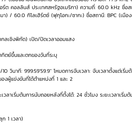
ร์ต คอลลินส์ ประเทศสหรัฐอเมริกา) ความถี่: 60.0 kHz ชื่อสถา
ุกุชิมา) / 60.0 กิโลเฮิร์ตซ์ (ฟุกุโอกะ/ซากะ) ชื่อสถานี: BPC (
กลเชิงพิกัด) เปิด/ปิดเวลาออมแสง
ตย์ขึ้นและตกของวันที่ระบุ
10 วินาที: 999:59'59.9'' โหมดการจับเวลา: จับเวลาตั้งแต่เริ่มต
ของผู้แข่งขันที่ได้ตำแหน่งที่ 1 และ 2
ลาเริ่มต้นการนับถอยหลังที่ตั้งได้: 24 ชั่วโมง ระยะเวลาเริ่มต้น
ลุก 1 เวลา)