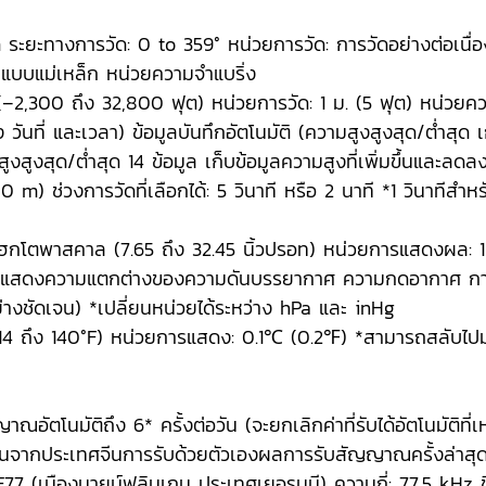
 ระยะทางการวัด: 0 to 359° หน่วยการวัด: การวัดอย่างต่อเนื่อ
บบแม่เหล็ก หน่วยความจำแบริ่ง
–2,300 ถึง 32,800 ฟุต) หน่วยการวัด: 1 ม. (5 ฟุต) หน่วยควา
วันที่ และเวลา) ข้อมูลบันทึกอัตโนมัติ (ความสูงสูงสุด/ต่ำสุด 
สูงสูงสุด/ต่ำสุด 14 ข้อมูล เก็บข้อมูลความสูงที่เพิ่มขึ้นและลด
) ช่วงการวัดที่เลือกได้: 5 วินาที หรือ 2 นาที *1 วินาทีสำหรั
0 เฮกโตพาสคาล (7.65 ถึง 32.45 นิ้วปรอท) หน่วยการแสดงผล
กราฟแสดงความแตกต่างของความดันบรรยากาศ ความกดอากาศ การ
่างชัดเจน) *เปลี่ยนหน่วยได้ระหว่าง hPa และ inHg
 (14 ถึง 140°F) หน่วยการแสดง: 0.1℃ (0.2℉) *สามารถสลับไป
มัติถึง 6* ครั้งต่อวัน (จะยกเลิกค่าที่รับได้อัตโนมัติที่เหลือ
นจากประเทศจีนการรับด้วยตัวเองผลการรับสัญญาณครั้งล่าสุ
7 (เมืองมายน์ฟลินเกน ประเทศเยอรมนี) ความถี่: 77.5 kHz ชื