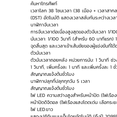
ค้นหาโทรศัพท์
เวลาโลก 38 โซนเวลา (38 เมือง + เวลาสากลเ
(DST) อัตโนมัติ แสดงเวลาสลับกันระหว่างเวลา
นาฬิกาจับเวลา
การจับเวลาต่อเนื่องสูงสุดของตัวจับเวลา 1/
นับเวลา: 1/100 วินาที (สำหรับ 60 นาทีแรก) 1 ว
จุดสิ้นสุด และเวลาเข้าเส้นชัยของผู้แข่งขันที่ได
ตัวนับเวลา
ตัวนับเวลาถอยหลัง หน่วยการนับ: 1 วินาที ช่วงเ
1 วินาที, เพิ่มครั้งละ 1 นาที และเพิ่มครั้งละ 1 ชั
สัญญาณแจ้งต้นชั่วโมง
นาฬิกาปลุกที่ปลุกทุกวัน 5 เวลา
สัญญาณแจ้งต้นชั่วโมง
ไฟ LED ความสว่างสูงสำหรับหน้าปัด (ไฟเรืองแ
หน้าปัดดิจิตอล (ไฟเรืองแสงโดดเด่น เลือกระยะเ
ไฟ LED:ขาว
แสดงปฏิทินแบบเต็มโดยอัตโนมัติ (ถึงปี 2099