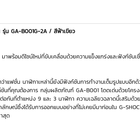
น รุ่น GA-B001G-2A / สีฟ้าเขียว
้อมดีไซน์ใหม่ที่ขับเคลื่อนด้วยความแข็งแกร่งและฟังก์ชันเช
ว่าแฟชั่น นาฬิกาเหล่านี้ยังมีฟังก์ชันการทำงานเต็มรูปแบบอีก
์ชันที่คุณต้องการ กลุ่มผลิตภัณฑ์ GA-B001 โดดเด่นด้วยโครง
มต่อกันที่ตำแหน่ง 9 และ 3 นาฬิกา ความเฉลียวฉลาดนี้เสริมด้วย
อกลักษณ์ซึ่งได้รับการออกแบบอย่างที่ไม่เคยมีมาก่อนใน G-SHOC
่าสุด