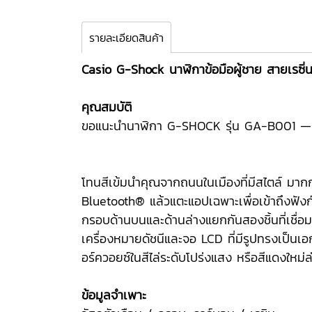
รายละเอียดสินค้า
Casio G-Shock นาฬิกาข้อมือผู้ชาย สายเรซิ่
คุณสมบัติ
ขอแนะนำนาฬิกา G-SHOCK รุ่น GA-B001 — มาพร
โทนสีเข้มนำคุณจากถนนในเมืองที่มีสไตล์ มากก
Bluetooth® แล้วแตะแอปเฉพาะเพื่อเข้าถึงฟังก
กรอบด้านบนและด้านล่างแยกกันสองชิ้นที่เชื่อ
เครื่องหมายดัชนีและจอ LCD ที่มีรูปทรงเป็นเ
อร์ควอยซ์ในสีไล่ระดับโปร่งแสง หรือสีแดงใหม่ล
ข้อมูลจำเพาะ