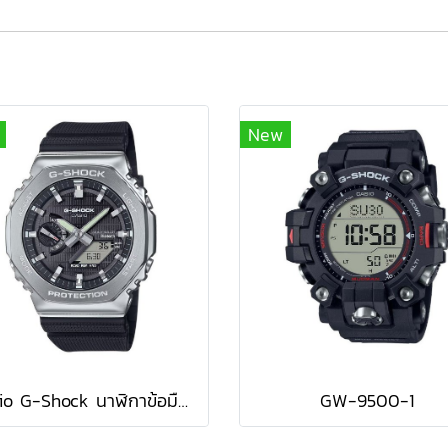
New
Casio G-Shock นาฬิกาข้อมือผู้ชาย สายเรซิ่น รุ่น GBM-2100-1A - สีดำ
GW-9500-1