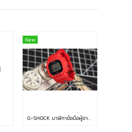
New
G-SHOCK นาฬิกาข้อมือผู้ชาย DWN-5600-4DR สีแดง