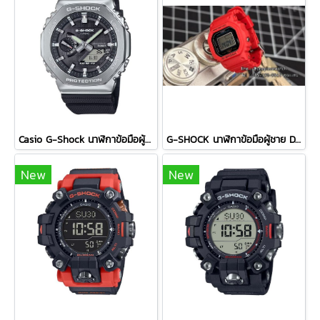
Casio G-Shock นาฬิกาข้อมือผู้ชาย สายเรซิ่น รุ่น GBM-2100-1A - สีดำ
G-SHOCK นาฬิกาข้อมือผู้ชาย DWN-5600-4DR สีแดง
New
New