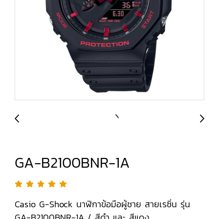
GA-B2100BNR-1A
Casio G-Shock นาฬิกาข้อมือผู้ชาย สายเรซิ่น รุ่น
GA-B2100BNR-1A / สีดำ และ สีแดง