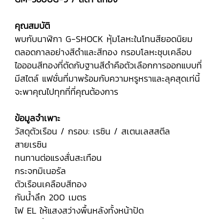
คุณสมบัติ
พบกับนาฬิกา G-SHOCK หุ้มโลหะในโทนสียอดนิยม
ตลอดกาลอย่างสีดำและสีทอง กรอบโลหะชุบเคลือบ
ไอออนสีทองที่ตัดกับฐานสีดำคือตัวเลือกการออกแบบที่
มีสไตล์ แฟชั่นที่มาพร้อมกับความหรูหราและลุคสุดเท่นี้
จะพาคุณไปทุกที่ที่คุณต้องการ
ข้อมูลจำเพาะ
วัสดุตัวเรือน / กรอบ: เรซิน / สเตนเลสสตีล
สายเรซิน
ทนทานต่อแรงสั่นสะเทือน
กระจกมิเนอรัล
ตัวเรือนเคลือบสีทอง
กันน้ำลึก 200 เมตร
ไฟ EL ให้แสงสว่างพื้นหลังทั้งหน้าปัด