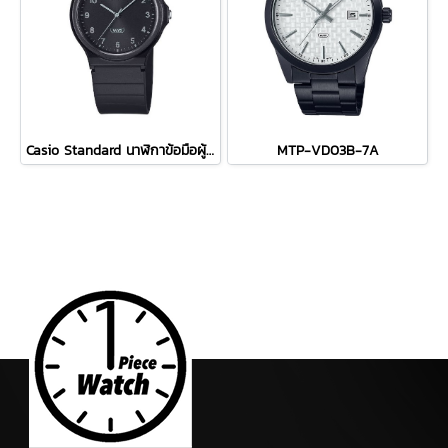
Casio Standard นาฬิกาข้อมือผู้ชาย สายเรซิ่น รุ่น MQ-24B-1B - สีดำ
MTP-VD03B-7A