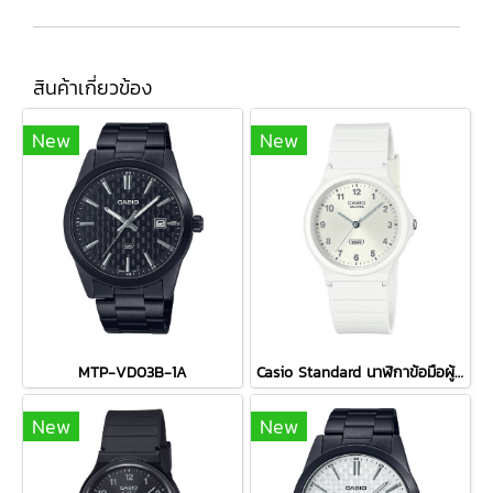
สินค้าเกี่ยวข้อง
New
New
MTP-VD03B-1A
Casio Standard นาฬิกาข้อมือผู้ชาย สายเรซิ่น รุ่น MQ-24B-7B - สีขาว
New
New