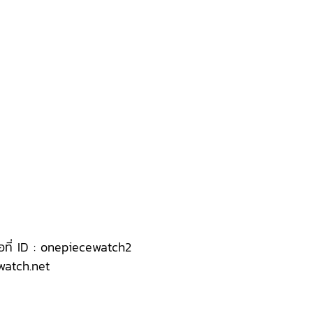
ือที่ ID : onepiecewatch2
ewatch.net