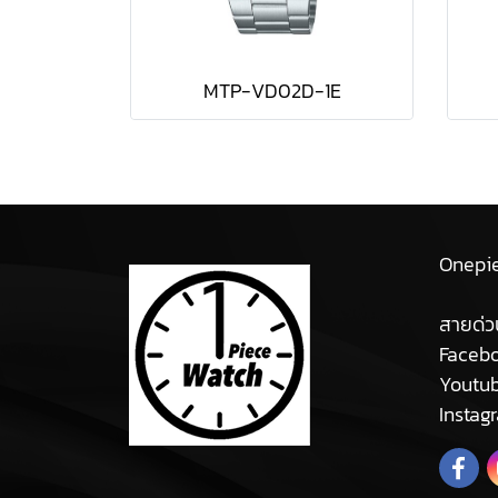
MTP-VD02D-1E
Onepi
สายด่ว
Facebo
Youtu
Instag