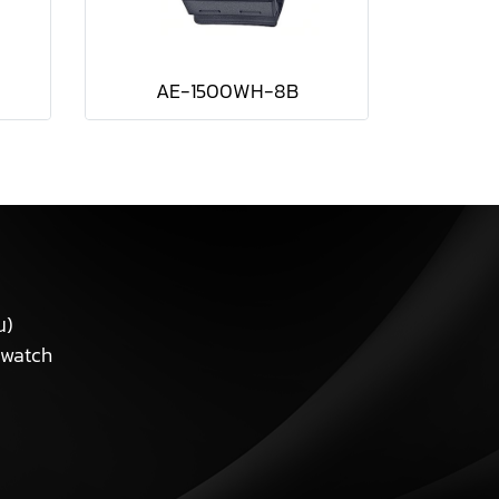
AE-1500WH-8B
น)
ewatch