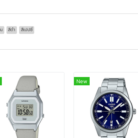
่น
สีดำ
สีเปปซี่
New