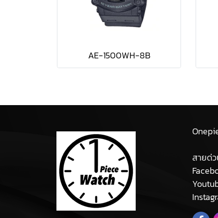
AE-1500WH-8B
Onepi
สายด่ว
Facebo
Youtu
Instag