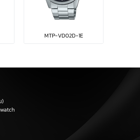
MTP-VD02D-1E
น)
ewatch