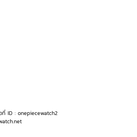
ือที่ ID : onepiecewatch2
ewatch.net