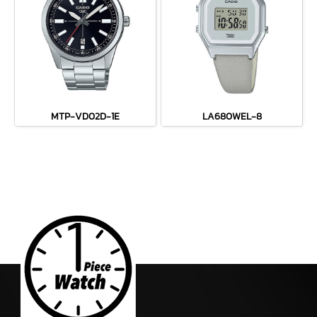
MTP-VD02D-1E
LA680WEL-8