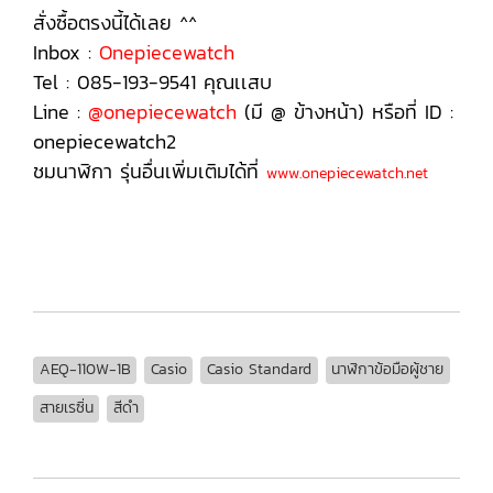
สั่งซื้อตรงนี้ได้เลย ^^
Inbox :
Onepiecewatch
Tel : 085-193-9541 คุณเเสบ
Line :
@onepiecewatch
(มี @ ข้างหน้า) หรือที่ ID :
onepiecewatch2
ชมนาฬิกา รุ่นอื่นเพิ่มเติมได้ที่
www.onepiecewatch.net
AEQ-110W-1B, AEQ-110W-1B, AEQ-110W-1B, AEQ-110W-1B, AEQ-110W-1B, AEQ-110W-1B, AEQ-110W-1B,
AEQ-110W-1B
Casio
Casio Standard
นาฬิกาข้อมือผู้ชาย
สายเรซิ่น
สีดำ