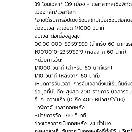
39 โซนเวลา* (39 เมือง + เวลาสากลเชิงพิกัด
เมืองหลัก/เวลาโลก
*อาจได้รับการอัปเดตข้อมูลใหม่เมื่อเชื่อมต่อก
ตัวจับเวลาละเอียด 1/1000 วินาที
จับเวลาต่อเนื่องสูงสุด:
00'00''000~59'59''999 (สำหรับ 60 นาทีแร
1:00'00''0~23:59'59''9 (หลังจาก 60 นาที)
หน่วยการวัด:
1/1000 วินาที (สำหรับ 60 นาทีแรก)
1/10 วินาที (หลังจาก 60 นาที)
โหมดการจับเวลา: การจับเวลาตั้งแต่เริ่มต้นถึ
ข้อมูลที่บันทึก: สูงสุด 200 รายการ (เวลารอบ
อื่นๆ: ความเร็ว (0 ถึง 400 หน่วย/ชั่วโมง)
นาฬิกาจับเวลาถอยหลัง
หน่วยการวัด: 1/10 วินาที
ช่วงเวลาการนับถอยหลัง: 24 ชั่วโมง
ระยะเวลาเริ่มต้นการนับถอยหลังที่ตั้งได้: 1 วินาที