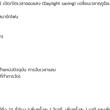
) เปิด/ปิดเวลาออมแสง (Daylight saving) เปลี่ยนเวลาฤดูร้อน
ับสมาร์ทโฟน
ก)
งตำแหน่งปัจจุบัน การจับเวลารอบ
ที่ทำการวัด)
ถึง 24 ชั่วโมง (เพิ่มครั้งละ 1 วินาที, เพิ่มครั้งละ 1 นาที และเพิ่