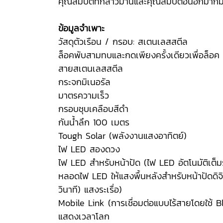
คุณสมบัติที่กล่าวมานี้และคุณสมบัติอื่นอีกม
ข้อมูลจำเพาะ
วัสดุตัวเรือน / กรอบ: สเตนเลสสตีล
ล็อคพับสามทบและกดเพียงครั้งเดียวเพื่อล็อค
สายสเตนเลสสตีล
กระจกมิเนอรัล
มาตรความเร็ว
กรอบชุบเคลือบสีดำ
กันน้ำลึก 100 เมตร
Tough Solar (พลังงานแสงอาทิตย์)
ไฟ LED สองดวง
ไฟ LED สำหรับหน้าปัด (ไฟ LED อัตโนมัติเต็มร
หลอดไฟ LED ให้แสงพื้นหลังสำหรับหน้าปัดดิจิ
วินาที) แสงระเรื่อ)
Mobile Link (การเชื่อมต่อแบบไร้สายโดยใช้ 
แสดงเวลาโลก