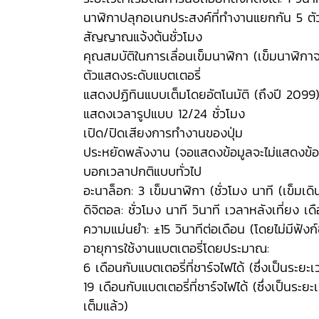
นาฬิกาปลุกอเนกประสงค์ที่ทำงานแยกกัน 5 ตัว
สัญญาณแจ้งต้นชั่วโมง
คุณสมบัติในการเลื่อนเข็มนาฬิกา (เข็มนาฬิกาจะเ
ตัวแสดงระดับแบตเตอรี่
แสดงปฏิทินแบบเต็มโดยอัตโนมัติ (ถึงปี 2099
แสดงเวลารูปแบบ 12/24 ชั่วโมง
เปิด/ปิดเสียงการทำงานของปุ่ม
ประหยัดพลังงาน (จอแสดงข้อมูลจะไม่แสดงข้อมู
บอกเวลาปกติแบบทั่วไป
อะนาล็อก: 3 เข็มนาฬิกา (ชั่วโมง นาที (เข็มเดิน
ดิจิตอล: ชั่วโมง นาที วินาที เวลาหลังเที่ยง เด
ความแม่นยำ: ±15 วินาทีต่อเดือน (โดยไม่มีฟังก
อายุการใช้งานแบตเตอรี่โดยประมาณ:
6 เดือนกับแบตเตอรี่ที่ชาร์จไฟได้ (ซึ่งเป็นระ
19 เดือนกับแบตเตอรี่ที่ชาร์จไฟได้ (ซึ่งเป็นระ
เต็มแล้ว)