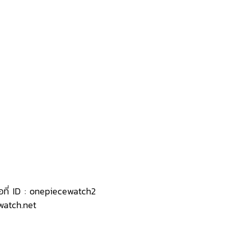
ือที่ ID : onepiecewatch2
atch.net