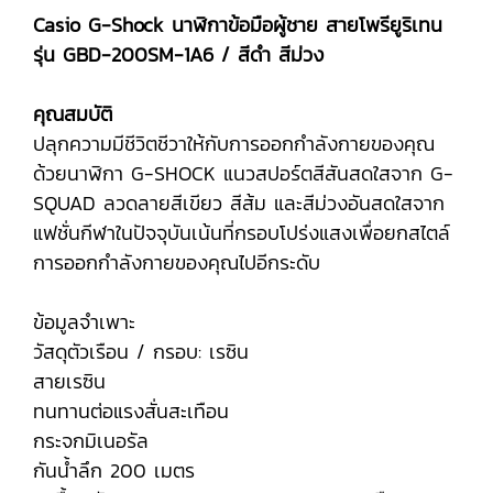
Casio G-Shock นาฬิกาข้อมือผู้ชาย สายโพรียูริเทน
รุ่น GBD-200SM-1A6 / สีดำ สีม่วง
คุณสมบัติ
ปลุกความมีชีวิตชีวาให้กับการออกกำลังกายของคุณ
ด้วยนาฬิกา G-SHOCK แนวสปอร์ตสีสันสดใสจาก G-
SQUAD ลวดลายสีเขียว สีส้ม และสีม่วงอันสดใสจาก
แฟชั่นกีฬาในปัจจุบันเน้นที่กรอบโปร่งแสงเพื่อยกสไตล์
การออกกำลังกายของคุณไปอีกระดับ
ข้อมูลจำเพาะ
วัสดุตัวเรือน / กรอบ: เรซิน
สายเรซิน
ทนทานต่อแรงสั่นสะเทือน
กระจกมิเนอรัล
กันน้ำลึก 200 เมตร