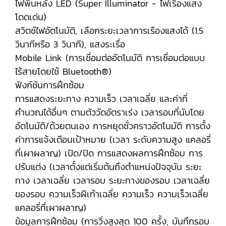
ไฟพื้นหลัง LED (Super Illuminator - ไฟเรืองแสง
โดดเด่น)
สวิตช์ไฟอัตโนมัติ, เลือกระยะเวลาการเรืองแสงได้ (1.5
วินาทีหรือ 3 วินาที), แสงระเรื่อ
Mobile Link (การเชื่อมต่ออัตโนมัติ การเชื่อมต่อแบบ
ไร้สายโดยใช้ Bluetooth®)
ฟังก์ชันการฝึกซ้อม
การแสดงระยะทาง ความเร็ว เวลาเฉลี่ย และค่าที่
คำนวณได้อื่นๆ ตามตัววัดอัตราเร่ง เวลารอบที่นับโดย
อัตโนมัติ/ด้วยตนเอง การหยุดชั่วคราวอัตโนมัติ การตั้ง
ค่าการแจ้งเตือนเป้าหมาย (เวลา ระดับความสูง แคลอรี่
ที่เผาผลาญ) เปิด/ปิด การแสดงผลการฝึกซ้อม การ
ปรับแต่ง (เวลาตั้งแต่เริ่มต้นถึงตำแหน่งปัจจุบัน ระยะ
ทาง เวลาเฉลี่ย เวลารอบ ระยะทางของรอบ เวลาเฉลี่ย
ของรอบ ความเร็วฝีเท้าเฉลี่ย ความเร็ว ความเร็วเฉลี่ย
แคลอรี่ที่เผาผลาญ)
ข้อมูลการฝึกซ้อม (การวิ่งสูงสุด 100 ครั้ง, บันทึกรอบ