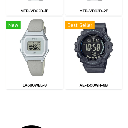
MTP-VD02D-1E
MTP-VD02D-2E
New
Best Seller
LA680WEL-8
AE-1500WH-8B