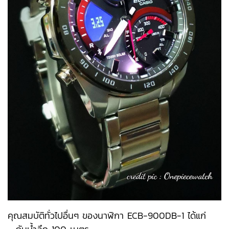
คุณสมบัติทั่วไปอื่นๆ ของนาฬิกา ECB-900DB-1 ได้แก่