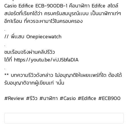
Casio Edifice ECB-900DB-1 คือนาฬิกา Edifce สไตล์
สปอร์ตที่เรียกได้ว่า ครบครันสมบูรณ์เเบบ เป็นนาฬิกาเท่ๆ
อีก1เรือน ที่ควรจะหามาไว้ในครอบครอง
.
// พี่เเสบ Onepiecewatch
.
ชมเรือนจริงผ่านคลิปรีวิว
ได้ที่
https://youtu.be/viJJ5bfaDIA
.
** บทความรีวิวดังกล่าว ไม่อนุญาติให้เผยเเพร่ที่ใด ต้องได้
รับอนุญาติจากผู้เขียนเท่ านั้น
#Review #รีวิว #นาฬิกา #Casio #Edifice #ECB900