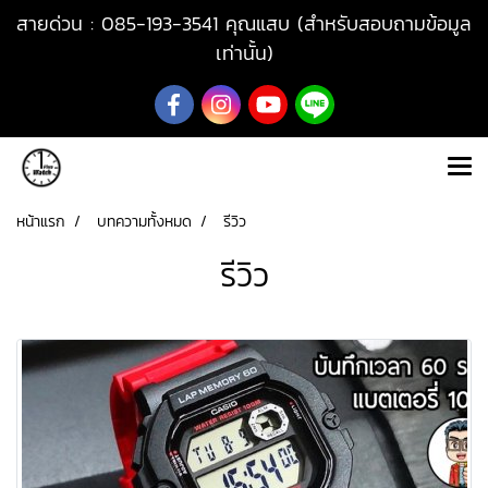
สายด่วน : 085-193-3541 คุณแสบ (สำหรับสอบถามข้อมูล
เท่านั้น)
หน้าแรก
บทความทั้งหมด
รีวิว
รีวิว