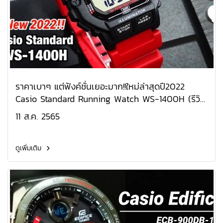
ราคาเบาๆ แต่ฟังค์ชั่นเยอะมาก!!ใหม่ล่าสุดปี2022
Casio Standard Running Watch WS-1400H (รีวิว
ครบทุกสี)
11 ส.ค. 2565
ดูเพิ่มเติม