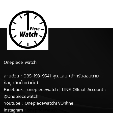
Onepiece watch
สายด่วน : 085-193-9541 คุณแสบ (สำหรับสอบถาม
ข้อมูลสินค้าเท่านั้น)
Facebook : onepiecewatch | LINE Offcial Account :
@Onepiecewatch
Youtube : OnepiecewatchTVOnline
Instagram :
onepricewatch